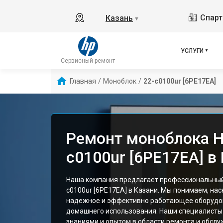
Спарт
Казань
▼
УСЛУГИ
Сервисный ремонт
Главная
/
Моноблок
/
22-c0100ur [6PE17EA]
Ремонт моноблока H
c0100ur [6PE17EA] в
Наша компания предлагает профессиональный
c0100ur [6PE17EA] в Казани. Мы понимаем, на
надежное и эффективно работающее оборудов
домашнего использования. Наши специалисты
знаниями и опытом в области ремонта и обслу