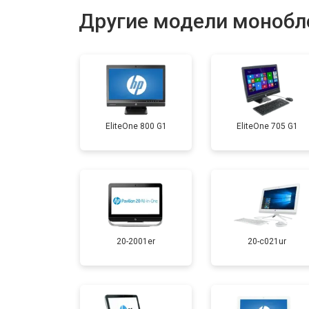
Другие модели монобл
Замена жесткого диска HDD/SSD
EliteOne 800 G1
EliteOne 705 G1
20-2001er
20-c021ur