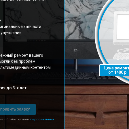
й.
игинальные запчасти.
 улучшение
дежный ремонт вашего
 могли без проблем
ультимедийным контентом.
Цена ремон
от 1400 р.
ия до 3-х лет
править заявку
 на обработку моих
персональных