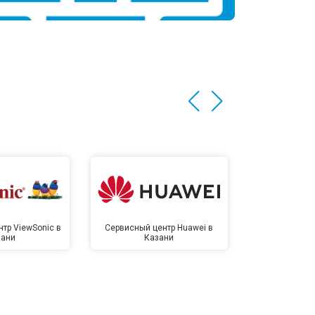
тр ViewSonic в
Сервисный центр Huawei в
Сервисный 
зани
Казани
Ка