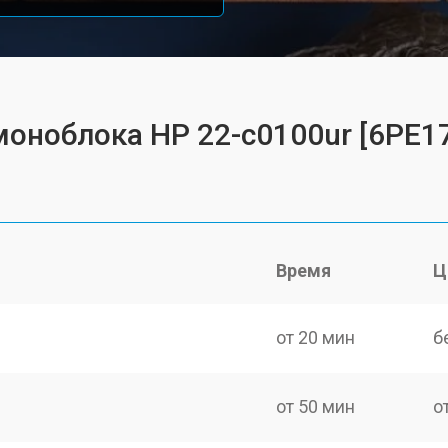
моноблока HP 22-c0100ur [6PE1
Время
Ц
от 20 мин
б
от 50 мин
о