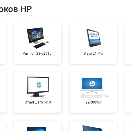
оков HP
от 50 мин
о
Pavilion 23-q201ur
Slate 21 Pro
Smart Zero t410
22-b009ur