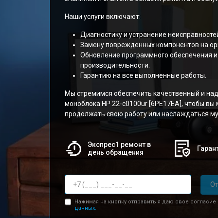
Наши услуги включают:
Диагностику и устранение неисправносте
Замену поврежденных компонентов на ор
Обновление программного обеспечения и
производительности.
Гарантию на все выполненные работы.
Мы стремимся обеспечить качественный и на
моноблока HP 22-c0100ur [6PE17EA], чтобы вы
продолжать свою работу или наслаждаться м
Экспрес1 ремонт в
Гарант
день обращения
От
Нажимая на кнопку отправить я даю свое согласие
данных.