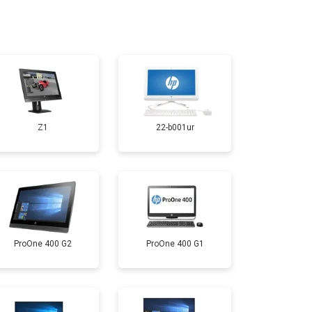
т 1500 ₽
Заказать
Z1
22-b001ur
ProOne 400 G2
ProOne 400 G1