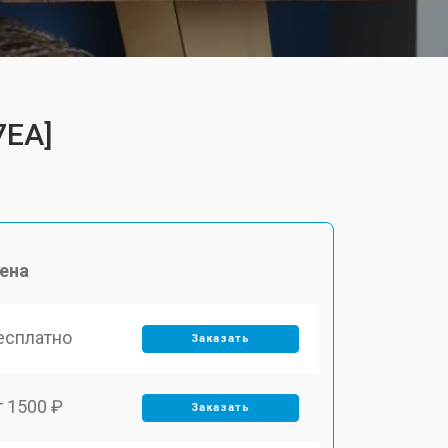
7EA]
ена
есплатно
Заказать
т 1500 ₽
Заказать