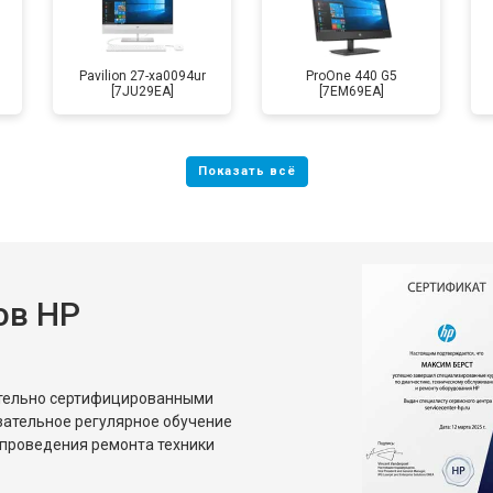
Pavilion 27-xa0094ur
ProOne 440 G5
[7JU29EA]
[7EM69EA]
ов HP
ительно сертифицированными
зательное регулярное обучение
проведения ремонта техники