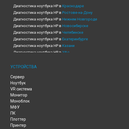
Диагностика ноутбука HP в
Краснодаре
Диагностика ноутбука HP в
Ростове-на-Дону
Диагностика ноутбука HP в
Нижнем Новгороде
Диагностика ноутбука HP в
Новосибирске
Диагностика ноутбука HP в
Челябинске
Диагностика ноутбука HP в
Екатеринбурге
Диагностика ноутбука HP в
Казани
Диагностика ноутбука HP в
Уфе
Диагностика ноутбука HP в
Воронеже
Диагностика ноутбука HP в
Волгограде
УСТРОЙСТВА
Диагностика ноутбука HP в
Барнауле
Сервер
Диагностика ноутбука HP в
Ижевске
Ноутбук
Диагностика ноутбука HP в
Тольятти
VR система
Диагностика ноутбука HP в
Ярославле
Монитор
Диагностика ноутбука HP в
Саратове
Моноблок
Диагностика ноутбука HP в
Хабаровске
МФУ
Диагностика ноутбука HP в
Томске
ПК
Диагностика ноутбука HP в
Тюмени
Плоттер
Принтер
Диагностика ноутбука HP в
Иркутске