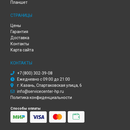
Планшет
Диагностика ноутбука HP в
Самаре
Диагностика ноутбука HP в
Омске
СТРАНИЦЫ
Диагностика ноутбука HP в
Красноярске
Диагностика ноутбука HP в
Перми
Цены
Диагностика ноутбука HP в
Ульяновске
Гарантия
Диагностика ноутбука HP в
Кирове
Доставка
Диагностика ноутбука HP в
Москве
Контакты
Диагностика ноутбука HP в
Санкт-Петербурге
Карта сайта
КОНТАКТЫ
+7 (800) 302-39-08
Ежедневно с 09:00 до 21:00
г. Казань, Спартаковская улица, 6
info@servicecenter-hp.ru
Политика конфиденциальности
Способы оплаты