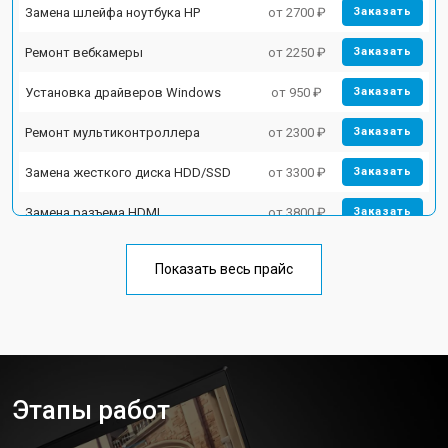
Замена шлейфа ноутбука HP
от 2700 ₽
Заказать
Ремонт вебкамеры
от 2250 ₽
Заказать
Установка драйверов Windows
от 950 ₽
Заказать
Ремонт мультиконтроллера
от 2300 ₽
Заказать
Замена жесткого диска HDD/SSD
от 3300 ₽
Заказать
Замена разъема HDMI
от 3800 ₽
Заказать
Замена тачпада ноутбука HP
от 1500 ₽
Заказать
Показать весь прайс
Замена клавиатуры
от 2900 ₽
Заказать
Замена аккумулятора
от 1200 ₽
Заказать
Замена материнской платы
от 2300 ₽
Заказать
Этапы работ
Замена матрицы ноутбука HP
от 2300 ₽
Заказать