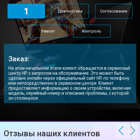
Замена Wi-Fi ноутбука HP
от 2200 ₽
Заказать
1
Диагностика
Согласование
Ремонт цепи питания
от 3500 ₽
Заказать
Замена USB порта
от 2200 ₽
Заказать
Ремонт
Контроль
Замена звуковой карты
от 1700 ₽
Заказать
Замена кулера ноутбука HP
от 2600 ₽
Заказать
Заказ:
Замена микрофона
от 2600 ₽
Заказать
На этом начальном этапе клиент обращается в сервисный
центр HP с запросом на обслуживание. Это может быть
Замена оперативной памяти
от 1100 ₽
Заказать
сделано онлайн через официальный сайт HP, по телефону
или непосредственно в сервисном центре. Клиент
предоставляет информацию о своем устройстве, включая
Прошивка BIOS ноутбука HP
от 1500 ₽
Заказать
модель, серийный номер и описание проблемы, с которой
он столкнулся.
Замена северного моста
от 3500 ₽
Заказать
Ремонт петель ноутбука HP
от 3990 ₽
Заказать
Отзывы наших клиентов