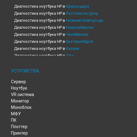
Диагностика ноутбука HP в
Краснодаре
Диагностика ноутбука HP в
Ростове-на-Дону
Диагностика ноутбука HP в
Нижнем Новгороде
Диагностика ноутбука HP в
Новосибирске
Диагностика ноутбука HP в
Челябинске
Диагностика ноутбука HP в
Екатеринбурге
Диагностика ноутбука HP в
Казани
Диагностика ноутбука HP в
Уфе
Диагностика ноутбука HP в
Воронеже
Диагностика ноутбука HP в
Волгограде
УСТРОЙСТВА
Диагностика ноутбука HP в
Барнауле
Сервер
Диагностика ноутбука HP в
Ижевске
Ноутбук
Диагностика ноутбука HP в
Тольятти
VR система
Диагностика ноутбука HP в
Ярославле
Монитор
Диагностика ноутбука HP в
Саратове
Моноблок
Диагностика ноутбука HP в
Хабаровске
МФУ
Диагностика ноутбука HP в
Томске
ПК
Диагностика ноутбука HP в
Тюмени
Плоттер
Принтер
Диагностика ноутбука HP в
Иркутске