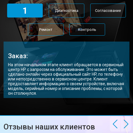
Замена Wi-Fi ноутбука HP
от 2200 ₽
Заказать
1
Диагностика
Согласование
Ремонт цепи питания
от 3500 ₽
Заказать
Замена USB порта
от 2200 ₽
Заказать
Ремонт
Контроль
Замена звуковой карты
от 1700 ₽
Заказать
Замена кулера ноутбука HP
от 2600 ₽
Заказать
Заказ:
Замена микрофона
от 2600 ₽
Заказать
На этом начальном этапе клиент обращается в сервисный
центр HP с запросом на обслуживание. Это может быть
Замена оперативной памяти
от 1100 ₽
Заказать
сделано онлайн через официальный сайт HP, по телефону
или непосредственно в сервисном центре. Клиент
предоставляет информацию о своем устройстве, включая
Прошивка BIOS ноутбука HP
от 1500 ₽
Заказать
модель, серийный номер и описание проблемы, с которой
он столкнулся.
Замена северного моста
от 3500 ₽
Заказать
Ремонт петель ноутбука HP
от 3990 ₽
Заказать
Отзывы наших клиентов