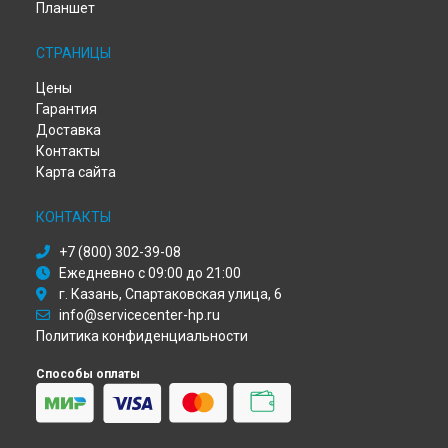
Планшет
Диагностика ноутбука HP в
Самаре
Диагностика ноутбука HP в
Омске
СТРАНИЦЫ
Диагностика ноутбука HP в
Красноярске
Диагностика ноутбука HP в
Перми
Цены
Диагностика ноутбука HP в
Ульяновске
Гарантия
Диагностика ноутбука HP в
Кирове
Доставка
Диагностика ноутбука HP в
Москве
Контакты
Диагностика ноутбука HP в
Санкт-Петербурге
Карта сайта
КОНТАКТЫ
+7 (800) 302-39-08
Ежедневно с 09:00 до 21:00
г. Казань, Спартаковская улица, 6
info@servicecenter-hp.ru
Политика конфиденциальности
Способы оплаты