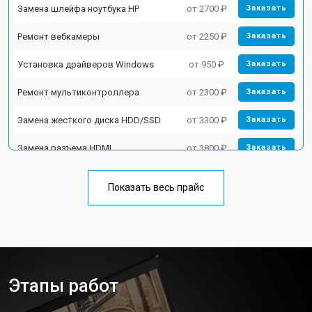
Замена шлейфа ноутбука HP
от 2700 ₽
Заказать
Ремонт вебкамеры
от 2250 ₽
Заказать
Установка драйверов Windows
от 950 ₽
Заказать
Ремонт мультиконтроллера
от 2300 ₽
Заказать
Замена жесткого диска HDD/SSD
от 3300 ₽
Заказать
Замена разъема HDMI
от 3800 ₽
Заказать
Замена тачпада ноутбука HP
от 1500 ₽
Заказать
Показать весь прайс
Замена клавиатуры
от 2900 ₽
Заказать
Замена аккумулятора
от 1200 ₽
Заказать
Замена материнской платы
от 2300 ₽
Заказать
Этапы работ
Замена матрицы ноутбука HP
от 2300 ₽
Заказать